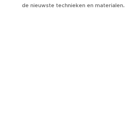
de nieuwste technieken en materialen.
Maatwerk van A tot Z.
Kwaliteit en service van offerte tot
oplevering.
Een vrijblijvend adviesgesprek en gratis off
erte.
Schrijnwerker &